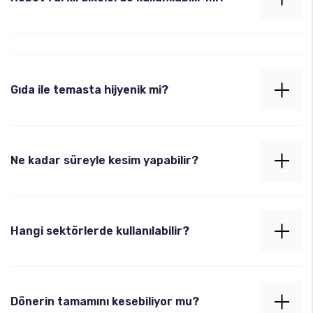
müdahale sağlar.
Evet. Uluslararası elektrik ve güvenlik standartlarına
uygundur. İhracata hazır ürünlerimiz mevcuttur.
Gıda ile temasta hijyenik mi?
Evet. Robotlarımız paslanmaz çelikten üretilmiştir
ve tüm parçaları gıda güvenliği standartlarına
Ne kadar süreyle kesim yapabilir?
uygundur.
Robot, 7/24 çalışma kapasitesine sahiptir. Kesintisiz
ve sabit performansla uzun süreli çalışabilir.
Hangi sektörlerde kullanılabilir?
Restoranlar, fast food zincirleri, et üretim tesisleri
ve döner üretim fabrikalarında kullanılabilir.
Dönerin tamamını kesebiliyor mu?