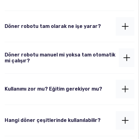
Döner robotu tam olarak ne işe yarar?
Döner robotu, döner etini otomatik olarak keserek
hız, hijyen ve iş gücü tasarrufu sağlar. Sürekli ve
Döner robotu manuel mi yoksa tam otomatik
homojen dilimleme sayesinde standart servis sunar.
mi çalışır?
Döner robotları tam otomatik olarak çalışır. Kesim
kalınlığı, hızı ve turu ayarlanabilir.
Kullanımı zor mu? Eğitim gerekiyor mu?
Kullanımı oldukça kolaydır. Basit bir kullanıcı paneli
ile kontrol edilir. Kurulum sonrası temel eğitim
Hangi döner çeşitlerinde kullanılabilir?
teknik ekibimiz tarafından verilir.