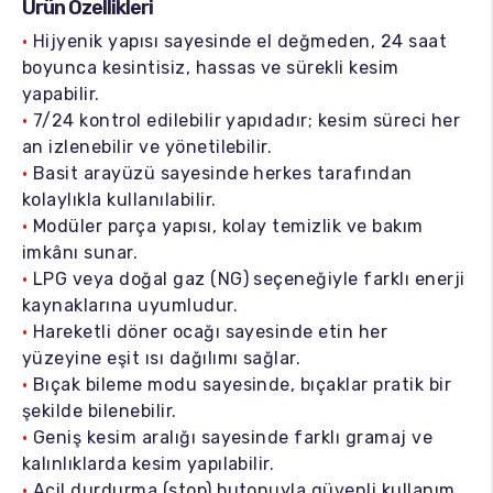
Ürün Özellikleri
•
Hijyenik yapısı sayesinde el değmeden, 24 saat
boyunca kesintisiz, hassas ve sürekli kesim
yapabilir.
•
7/24 kontrol edilebilir yapıdadır; kesim süreci her
an izlenebilir ve yönetilebilir.
•
Basit arayüzü sayesinde herkes tarafından
kolaylıkla kullanılabilir.
•
Modüler parça yapısı, kolay temizlik ve bakım
imkânı sunar.
•
LPG veya doğal gaz (NG) seçeneğiyle farklı enerji
kaynaklarına uyumludur.
•
Hareketli döner ocağı sayesinde etin her
yüzeyine eşit ısı dağılımı sağlar.
•
Bıçak bileme modu sayesinde, bıçaklar pratik bir
şekilde bilenebilir.
•
Geniş kesim aralığı sayesinde farklı gramaj ve
kalınlıklarda kesim yapılabilir.
•
Acil durdurma (stop) butonuyla güvenli kullanım