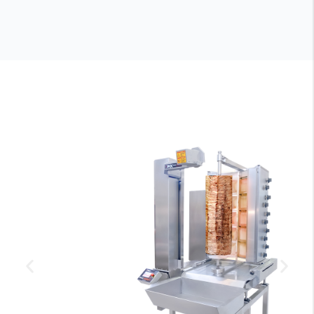
TR
EN
TR