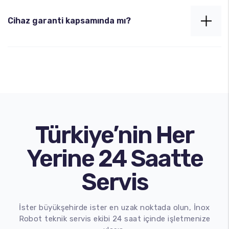
Kurulum süresi ortalama 1-2 saattir. Sonrasında
testler yapılır ve cihaz çalışır şekilde teslim edilir.
Cihaz garanti kapsamında mı?
Tüm döner robotlarımız 18 ay garantilidir. Yedek
parça ve teknik destek garantisi de dahildir.
Türkiye’nin Her
Yerine 24 Saatte
Servis
İster büyükşehirde ister en uzak noktada olun, İnox
Robot teknik servis ekibi 24 saat içinde işletmenize