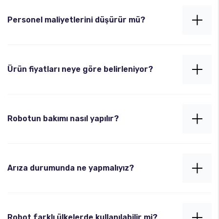
Tavuk, et ve farklı döner çeşitlerinde güvenle
kullanılabilir.
Personel maliyetlerini düşürür mü?
Evet. Tek kişiyle döner kesim süreci yönetilebilir. Bu
da işletmelere ciddi personel tasarrufu sağlar.
Ürün fiyatları neye göre belirleniyor?
Model, kapasite ve ek özelliklere göre fiyatlandırılır.
İhtiyacınıza özel teklif sunuyoruz.
Robotun bakımı nasıl yapılır?
Kullanım sıklığına göre belirli periyotlarda temel
temizlik ve bıçak bileme işlemleri yapılmalıdır.
Arıza durumunda ne yapmalıyız?
Detaylı bakım servisimiz tarafından sağlanır.
7/24 teknik destek hattımızla iletişime
geçebilirsiniz. Servis ekibimiz 24 saat içinde yerinde
Robot farklı ülkelerde kullanılabilir mi?