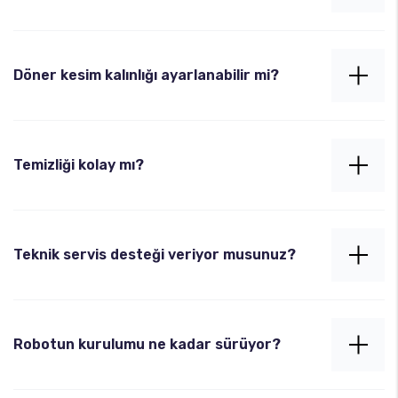
Evet. Kesim yüksekliği ayarlanarak dönerin tamamı
homojen bir şekilde kesilebilir.
Döner kesim kalınlığı ayarlanabilir mi?
Evet. Panel üzerinden istediğiniz kesim kalınlığı
milimetrik hassasiyetle ayarlanabilir.
Temizliği kolay mı?
Tüm gıda ile temas eden parçalar sökülebilir ve
kolayca temizlenebilir. Temizlik süresi oldukça
Teknik servis desteği veriyor musunuz?
kısadır.
Evet. Türkiye’nin her noktasına 24 saat içerisinde
teknik servis hizmeti sunuyoruz. Bu hizmet
Robotun kurulumu ne kadar sürüyor?
sözleşmelerle güvence altındadır.